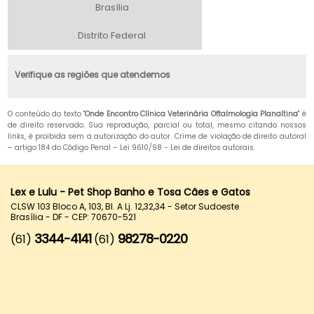
Brasília
Distrito Federal
Verifique as regiões que atendemos
O conteúdo do texto "
Onde Encontro Clínica Veterinária Oftalmologia Planaltina
" é
de direito reservado. Sua reprodução, parcial ou total, mesmo citando nossos
links, é proibida sem a autorização do autor. Crime de violação de direito autoral
– artigo 184 do Código Penal –
Lei 9610/98 - Lei de direitos autorais
.
Lex e Lulu - Pet Shop Banho e Tosa Cães e Gatos
CLSW 103 Bloco A, 103, Bl. A Lj. 12,32,34 - Setor Sudoeste
Brasília - DF - CEP: 70670-521
3344-4141
98278-0220
(61)
(61)