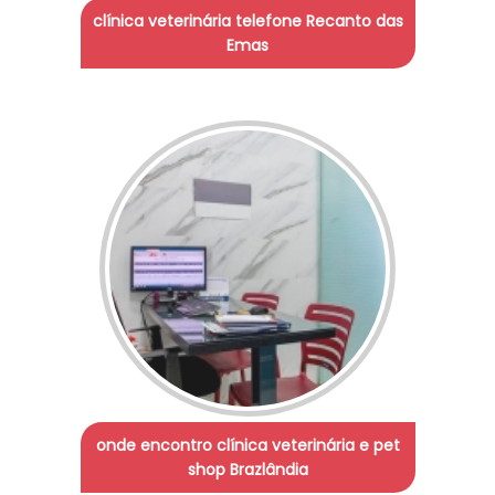
clínica veterinária telefone Recanto das
Emas
onde encontro clínica veterinária e pet
shop Brazlândia