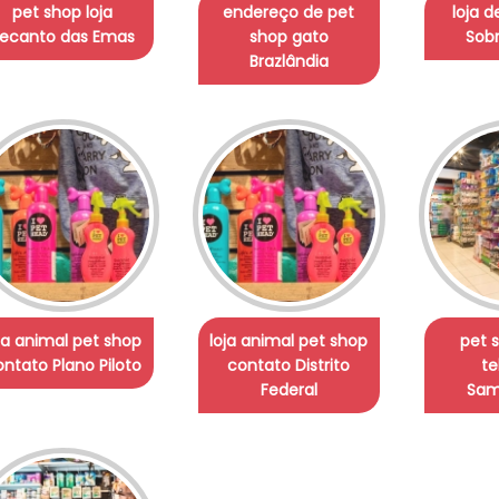
pet shop loja
endereço de pet
loja 
ecanto das Emas
shop gato
Sobr
Brazlândia
ja animal pet shop
loja animal pet shop
pet 
ntato Plano Piloto
contato Distrito
te
Federal
Sam