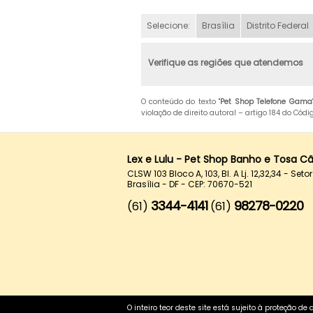
Selecione:
Brasília
Distrito Federal
Verifique as regiões que atendemos
O conteúdo do texto "
Pet Shop Telefone Gama
violação de direito autoral – artigo 184 do Cód
Lex e Lulu - Pet Shop Banho e Tosa C
CLSW 103 Bloco A, 103, Bl. A Lj. 12,32,34 - Set
Brasília - DF - CEP: 70670-521
3344-4141
98278-0220
(61)
(61)
O inteiro teor deste site está sujeito à proteção de 