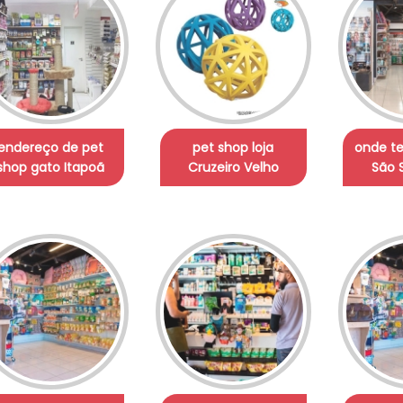
endereço de pet
pet shop loja
onde t
shop gato Itapoã
Cruzeiro Velho
São 