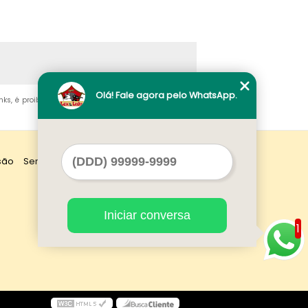
Olá! Fale agora pelo WhatsApp.
inks, é proibida sem a autorização do autor. Crime de
são
Serviços
Contato
Mapa do site
Iniciar conversa
1