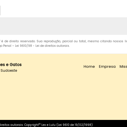
" é de direito reservado. Sua reprodução, parcial ou total, mesmo citando nossos l
igo Penal –
Lei 9610/98 - Lei de direitos autorais
.
ães e Gatos
Home
Empresa
Mis
or Sudoeste
©
direitos autorais. Copyright
Lex e Lulu (Lei 9610 de 19/02/1998)