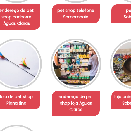
endereço de pet
pet shop telefone
pe
shop cachorro
Samambaia
Sob
Águas Claras
loja de pet shop
endereço de pet
loja ani
Planaltina
shop loja Águas
Sobr
Claras