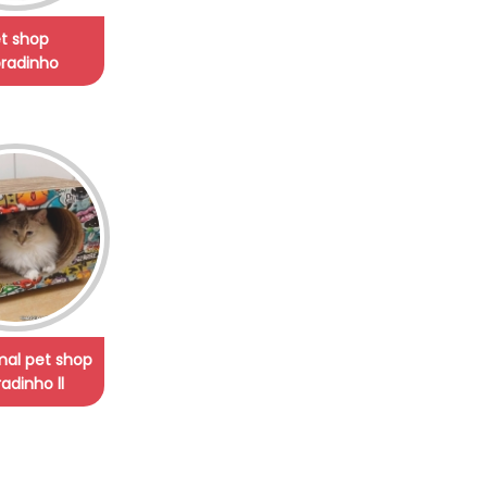
t shop
radinho
mal pet shop
adinho ll