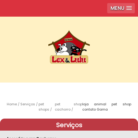
MENU
Home
Serviços
pet
pet shop
loja animal pet shop
shops
cachorro
contato Gama
Serviços