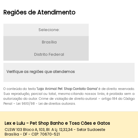
Regiões de Atendimento
Selecione:
Brasília
Distrito Federal
Verifique as regiões que atendemos
O conteúdo do texto "
Loja Animal Pet Shop Contato Gama
" é de direito reservado.
Sua reprodução, parcial ou total, mesmo citando nossos links, é proibida sem a
autorização do autor. Crime de violação de direito autoral – artigo 184 do Código
Penal –
Lei 9610/98 - Lei de direitos autorais
.
Lex e Lulu - Pet Shop Banho e Tosa Cães e Gatos
CLSW 103 Bloco A, 103, Bl. A Lj. 12,32,34 - Setor Sudoeste
Brasília - DF - CEP: 70670-521