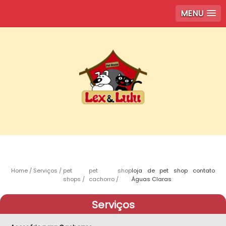
MENU
Home
Serviços
pet
pet shop
loja de pet shop contato
shops
cachorro
Águas Claras
Serviços