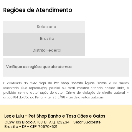
Regiões de Atendimento
Selecione:
Brasília
Distrito Federal
Verifique as regiões que atendemos
O conteúdo do texto "
Loja de Pet Shop Contato Águas Claras
" é de direito
reservado. Sua reprodução, parcial ou total, mesmo citando nossos links, é
proibida sem a autorização do autor. Crime de violação de direito autoral –
artigo 184 do Código Penal –
Lei 9610/98 - Lei de direitos autorais
.
Lex e Lulu - Pet Shop Banho e Tosa Cães e Gatos
CLSW 103 Bloco A, 103, Bl. A Lj. 12,32,34 - Setor Sudoeste
Brasília - DF - CEP: 70670-521