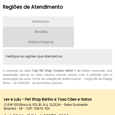
Regiões de Atendimento
Selecione:
Brasília
Distrito Federal
Verifique as regiões que atendemos
O conteúdo do texto "
Loja Pet Shop Cruzeiro Velho
" é de direito reservado. Sua
reprodução, parcial ou total, mesmo citando nossos links, é proibida sem a
autorização do autor. Crime de violação de direito autoral – artigo 184 do Código
Penal –
Lei 9610/98 - Lei de direitos autorais
.
Lex e Lulu - Pet Shop Banho e Tosa Cães e Gatos
CLSW 103 Bloco A, 103, Bl. A Lj. 12,32,34 - Setor Sudoeste
Brasília - DF - CEP: 70670-521