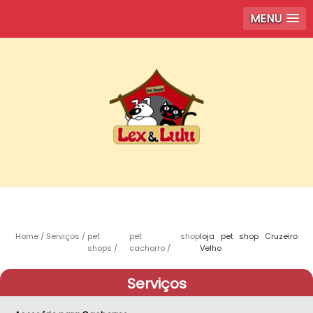
MENU
Home
Serviços
pet
pet shop
loja pet shop Cruzeiro
shops
cachorro
Velho
Serviços