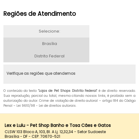
Regiões de Atendimento
Selecione:
Brasília
Distrito Federal
Verifique as regiões que atendemos
O conteúdo do texto "
Lojas de Pet Shops Distrito Federal
" é de direito reservado.
Sua reprodução, parcial ou total, mesmo citando nossos links, é proibida sem a
autorização do autor. Crime de violação de direito autoral – artigo 184 do Código
Penal –
Lei 9610/98 - Lei de direitos autorais
.
Lex e Lulu - Pet Shop Banho e Tosa Cães e Gatos
CLSW 103 Bloco A, 103, Bl. A Lj. 12,32,34 - Setor Sudoeste
Brasília - DF - CEP: 70670-521