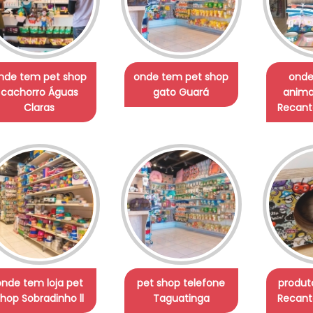
nde tem pet shop
onde tem pet shop
onde
cachorro Águas
gato Guará
anima
Claras
Recant
onde tem loja pet
pet shop telefone
produt
hop Sobradinho ll
Taguatinga
Recant