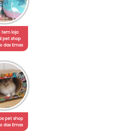
 tem loja
l pet shop
o das Emas
os pet shop
o das Emas