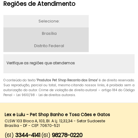
Regiões de Atendimento
Selecione:
Brasília
Distrito Federal
Verifique as regiões que atendemos
O conteúdo do texto "
Produtos Pet Shop Recanto das Emas
" é de direito reservado.
Sua reprodução, parcial ou total, mesmo citando nossos links, é proibida sem a
autorização do autor. Crime de violação de direito autoral – artigo 184 do Código
Penal –
Lei 9610/98 - Lei de direitos autorais
.
Lex e Lulu - Pet Shop Banho e Tosa Cães e Gatos
CLSW 103 Bloco A, 103, Bl. A Lj. 12,32,34 - Setor Sudoeste
Brasília - DF - CEP: 70670-521
3344-4141
98278-0220
(61)
(61)