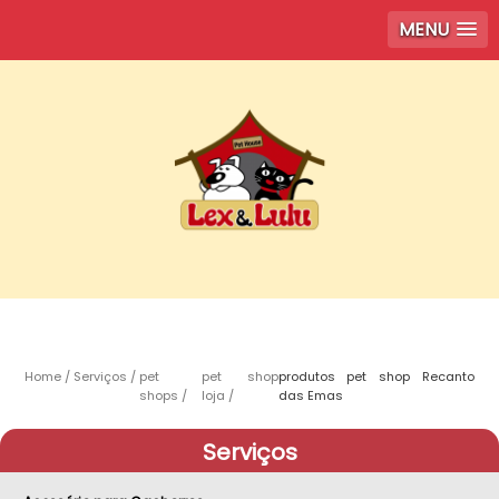
MENU
Home
Serviços
pet
pet shop
produtos pet shop Recanto
shops
loja
das Emas
Serviços