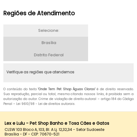
Regiões de Atendimento
Selecione:
Brasília
Distrito Federal
Verifique as regiões que atendemos
O conteúdo do texto "
Onde Tem Pet Shop Águas Claras
" é de direito reservado.
Sua reprodução, parcial ou total, mesmo citando nossos links, é proibida sem a
autorização do autor. Crime de violação de direito autoral – artigo 184 do Código
Penal –
Lei 9610/98 - Lei de direitos autorais
.
Lex e Lulu - Pet Shop Banho e Tosa Cães e Gatos
CLSW 103 Bloco A, 103, Bl. A Lj. 12,32,34 - Setor Sudoeste
Brasília - DF - CEP: 70670-521