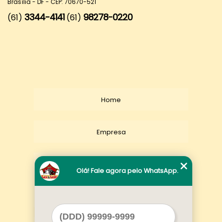
Brasília - DF - CEP: 70670-521
3344-4141
98278-0220
(61)
(61)
Home
Empresa
Missão
Olá! Fale agora pelo WhatsApp.
Serviços