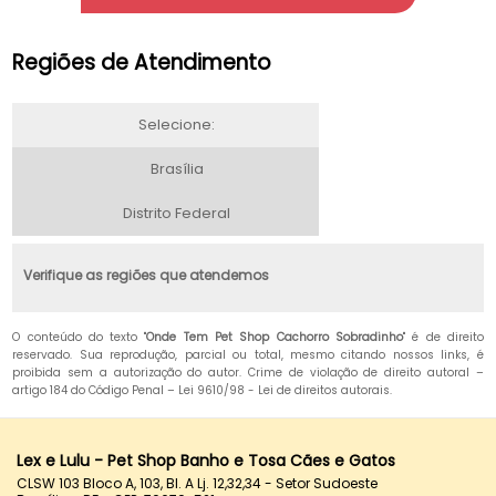
Regiões de Atendimento
Selecione:
Brasília
Distrito Federal
Verifique as regiões que atendemos
O conteúdo do texto "
Onde Tem Pet Shop Cachorro Sobradinho
" é de direito
reservado. Sua reprodução, parcial ou total, mesmo citando nossos links, é
proibida sem a autorização do autor. Crime de violação de direito autoral –
artigo 184 do Código Penal –
Lei 9610/98 - Lei de direitos autorais
.
Lex e Lulu - Pet Shop Banho e Tosa Cães e Gatos
CLSW 103 Bloco A, 103, Bl. A Lj. 12,32,34 - Setor Sudoeste