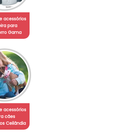
e acessórios
eira para
orro Gama
e acessórios
ra cães
s Ceilândia