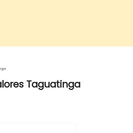
inga
alores Taguatinga