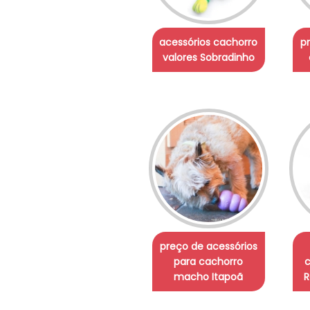
acessórios cachorro
p
valores Sobradinho
preço de acessórios
para cachorro
c
macho Itapoã
R