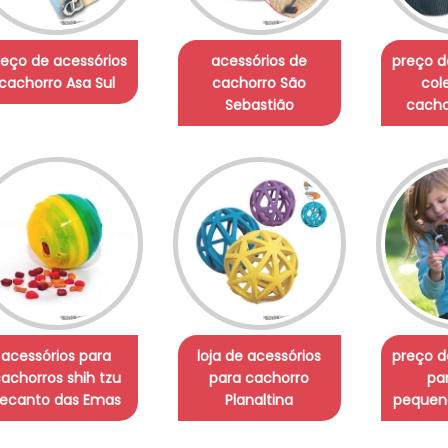
reço de acessórios
acessórios de
preço d
cachorro Asa Sul
cachorro São
col
Sebastião
cach
acessórios para
loja de acessórios
preço d
achorros shih tzu
para cachorro
pa
ecanto das Emas
Planaltina
pequeno