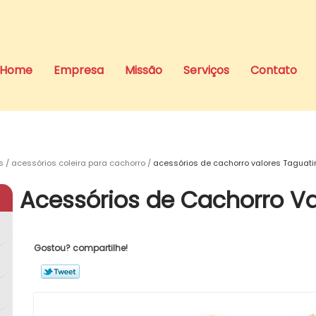
Home
Empresa
Missão
Serviços
Contato
s
acessórios coleira para cachorro
acessórios de cachorro valores Taguat
Acessórios de Cachorro V
Gostou? compartilhe!