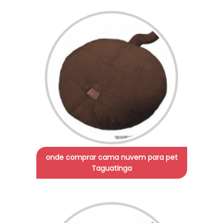
onde comprar cama nuvem para pet
Taguatinga