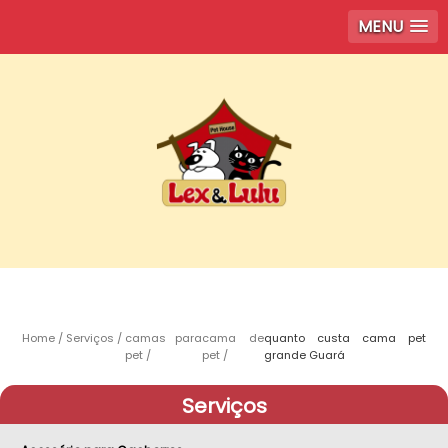
MENU
Home
Serviços
camas para
cama de
quanto custa cama pet
pet
pet
grande Guará
Serviços