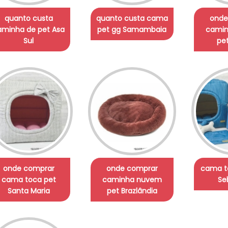
quanto custa
quanto custa cama
onde
aminha de pet Asa
pet gg Samambaia
cami
Sul
pet
onde comprar
onde comprar
cama t
cama toca pet
caminha nuvem
Se
Santa Maria
pet Brazlândia