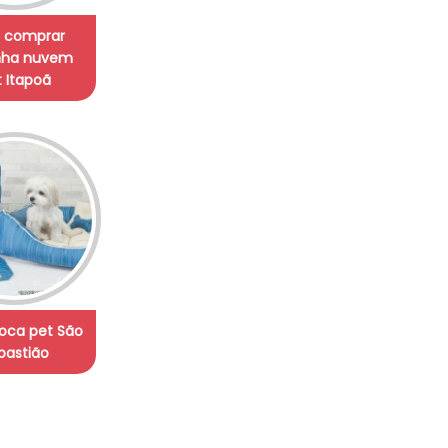
 comprar
nha nuvem
 Itapoã
oca pet São
bastião