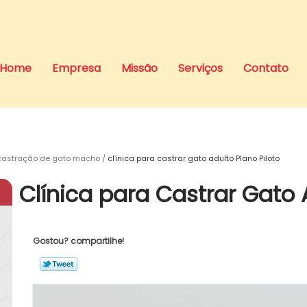
Home
Empresa
Missão
Serviços
Contato
castração de gato macho
clínica para castrar gato adulto Plano Piloto
Clínica para Castrar Gato 
Gostou? compartilhe!