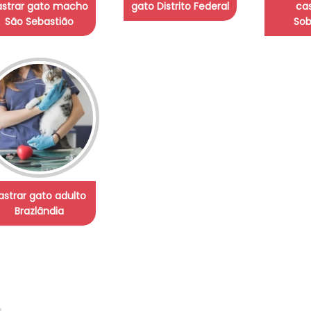
astrar gato macho
gato Distrito Federal
ca
São Sebastião
Sob
astrar gato adulto
Brazlândia