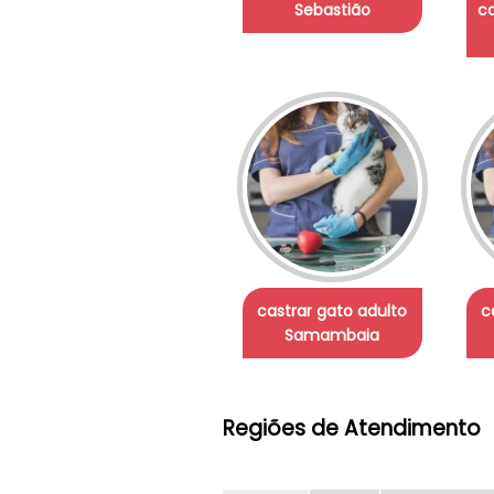
Sebastião
c
castrar gato adulto
c
Samambaia
Regiões de Atendimento