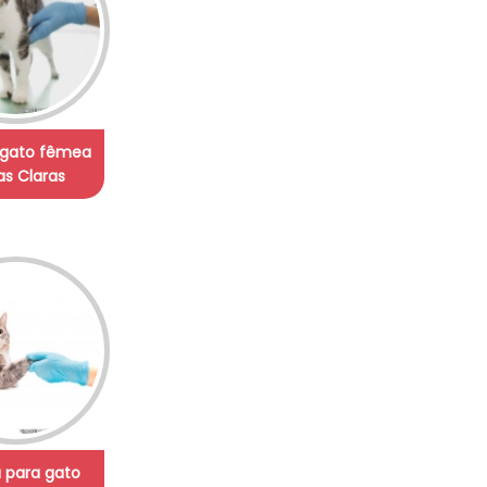
 gato fêmea
s Claras
a para gato