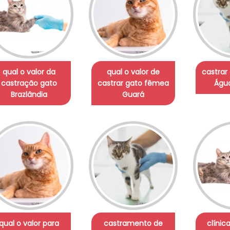
qual o valor da
qual o valor de
castrar
castração gato
castrar gato fêmea
Água
Brazlândia
Guará
qual o valor para
castramento de
clínic