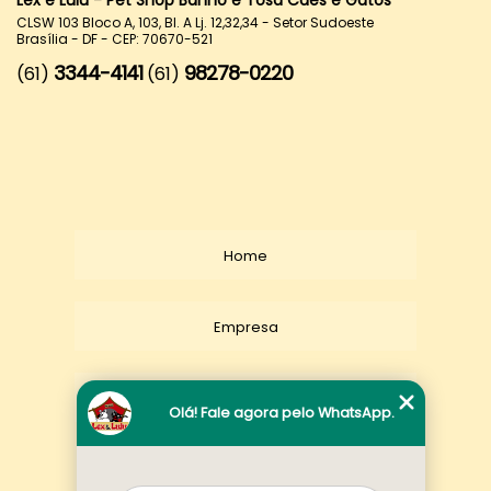
Lex e Lulu - Pet Shop Banho e Tosa Cães e Gatos
CLSW 103 Bloco A, 103, Bl. A Lj. 12,32,34 - Setor Sudoeste
Brasília - DF - CEP: 70670-521
3344-4141
98278-0220
(61)
(61)
Home
Empresa
Missão
Olá! Fale agora pelo WhatsApp.
Serviços