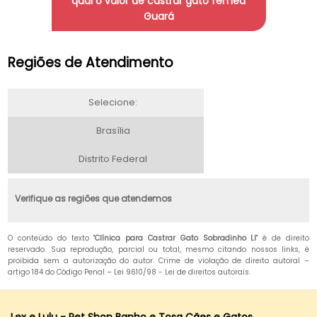
qual o valor de castrar gato fêmea
Guará
Regiões de Atendimento
Selecione:
Brasília
Distrito Federal
Verifique as regiões que atendemos
O conteúdo do texto "
Clínica para Castrar Gato Sobradinho Ll
" é de direito
reservado. Sua reprodução, parcial ou total, mesmo citando nossos links, é
proibida sem a autorização do autor. Crime de violação de direito autoral –
artigo 184 do Código Penal –
Lei 9610/98 - Lei de direitos autorais
.