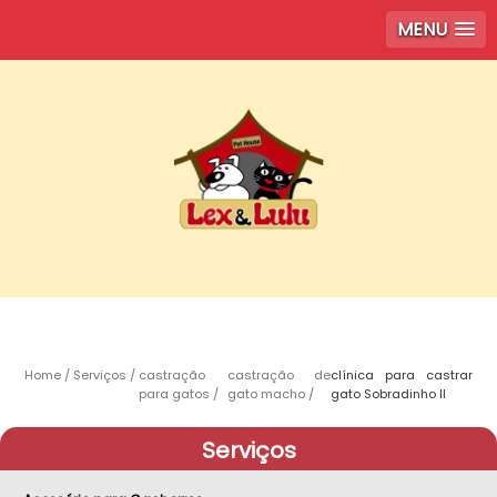
MENU
Home
Serviços
castração
castração de
clínica para castrar
para gatos
gato macho
gato Sobradinho ll
Serviços