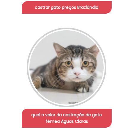
castrar gato preços Brazlândia
qual o valor da castração de gato
fêmea Águas Claras