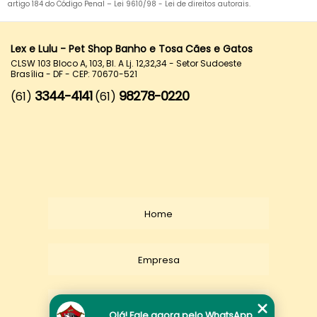
artigo 184 do Código Penal –
Lei 9610/98 - Lei de direitos autorais
.
Lex e Lulu - Pet Shop Banho e Tosa Cães e Gatos
CLSW 103 Bloco A, 103, Bl. A Lj. 12,32,34 - Setor Sudoeste
Brasília - DF - CEP: 70670-521
3344-4141
98278-0220
(61)
(61)
Home
Empresa
Missão
Olá! Fale agora pelo WhatsApp.