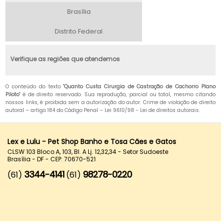
Brasília
Distrito Federal
Verifique as regiões que atendemos
O conteúdo do texto "
Quanto Custa Cirurgia de Castração de Cachorro Plano
Piloto
" é de direito reservado. Sua reprodução, parcial ou total, mesmo citando
nossos links, é proibida sem a autorização do autor. Crime de violação de direito
autoral – artigo 184 do Código Penal –
Lei 9610/98 - Lei de direitos autorais
.
Lex e Lulu - Pet Shop Banho e Tosa Cães e Gatos
CLSW 103 Bloco A, 103, Bl. A Lj. 12,32,34 - Setor Sudoeste
Brasília - DF - CEP: 70670-521
3344-4141
98278-0220
(61)
(61)