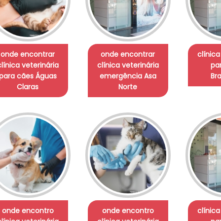
onde encontrar
onde encontrar
clínica
clínica veterinária
clínica veterinária
pa
para cães Águas
emergência Asa
Bra
Claras
Norte
onde encontro
onde encontro
clínica