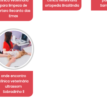
clínica veterinária
clínica veterinária
pa
para limpeza de
ortopedia Brazlândia
Sam
ártaro Recanto das
Emas
onde encontro
clínica veterinária
ultrassom
Sobradinho ll