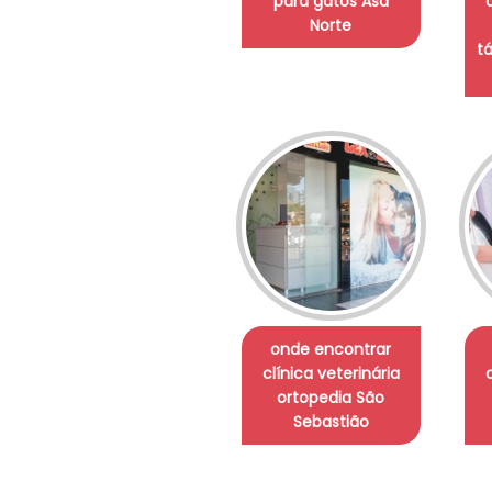
para gatos Asa
Norte
t
onde encontrar
clínica veterinária
ortopedia São
Sebastião