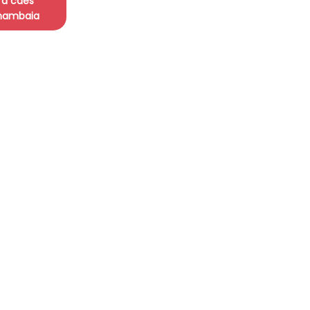
ra cães
ambaia