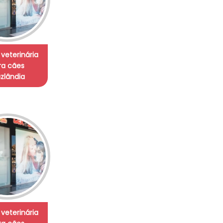
 veterinária
ra cães
zlândia
 veterinária