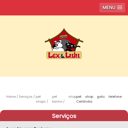
MENU
Home
Serviços
pet
pet shop
pet shop gato telefone
shops
banho
Ceilândia
Serviços