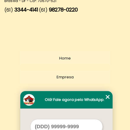
Brasília - DF - CEP: 70670-521
3344-4141
98278-0220
(61)
(61)
Home
Empresa
Missão
Olá! Fale agora pelo WhatsApp.
Serviços