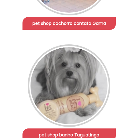
pet shop cachorro contato Gama
pet shop banho Taguatinga