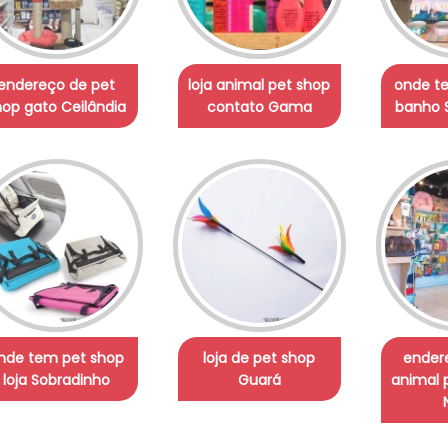
endereço de pet
loja animal pet shop
onde t
hop gato Ceilândia
contato Gama
banho
nde tem pet shop
loja de pet shop
endere
loja Sobradinho
Guará
animal 