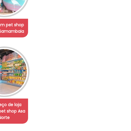
em pet shop
 Samambaia
ço de loja
pet shop Asa
Norte