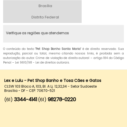
Brasília
Distrito Federal
Verifique as regiões que atendemos
O conteúdo do texto "
Pet Shop Banho Santa Maria
" é de direito reservado. Sua
reprodução, parcial ou total, mesmo citando nossos links, é proibida sem a
autorização do autor. Crime de violação de direito autoral – artigo 184 do Código
Penal –
Lei 9610/98 - Lei de direitos autorais
.
Lex e Lulu - Pet Shop Banho e Tosa Cães e Gatos
CLSW 103 Bloco A, 103, Bl. A Lj. 12,32,34 - Setor Sudoeste
Brasília - DF - CEP: 70670-521
3344-4141
98278-0220
(61)
(61)