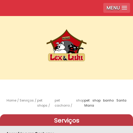
MENU
Home
Serviços
pet
pet shop
pet shop banho Santa
shops
cachorro
Maria
Serviços