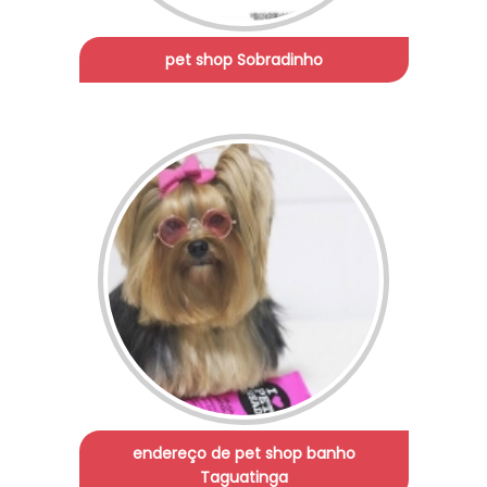
pet shop Sobradinho
endereço de pet shop banho
Taguatinga