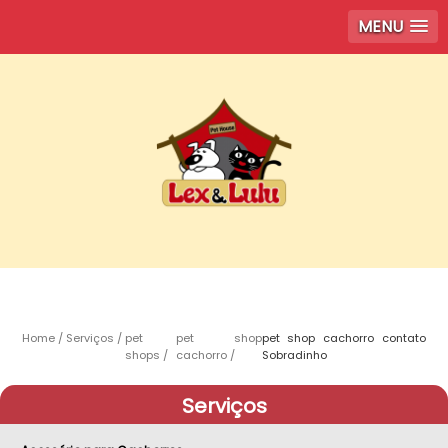
MENU
Home
Serviços
pet
pet shop
pet shop cachorro contato
shops
cachorro
Sobradinho
Serviços