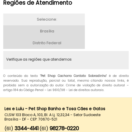
Regiões de Atendimento
Selecione:
Brasília
Distrito Federal
Verifique as regiões que atendemos
O conteúdo do texto "
Pet Shop Cachorro Contato Sobradinho
" é de direito
reservado. Sua reprodução, parcial ou total, mesmo citando nossos links, é
proibida sem a autorização do autor. Crime de violação de direito autoral –
artigo 184 do Código Penal –
Lei 9610/98 - Lei de direitos autorais
.
Lex e Lulu - Pet Shop Banho e Tosa Cães e Gatos
CLSW 103 Bloco A, 103, Bl. A Lj. 12,32,34 - Setor Sudoeste
Brasília - DF - CEP: 70670-521
3344-4141
98278-0220
(61)
(61)