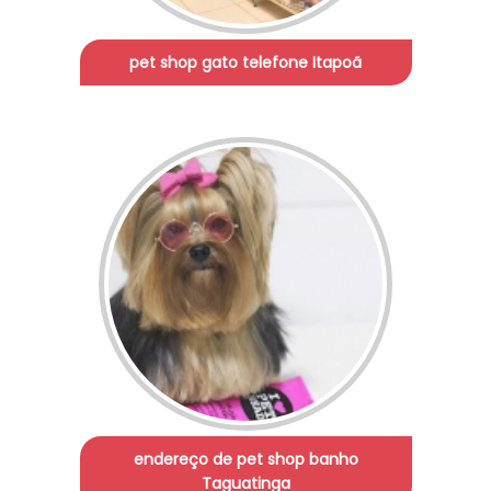
pet shop gato telefone Itapoã
endereço de pet shop banho
Taguatinga