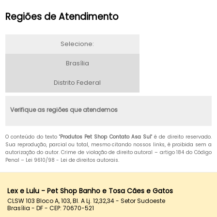
Regiões de Atendimento
Selecione:
Brasília
Distrito Federal
Verifique as regiões que atendemos
O conteúdo do texto "
Produtos Pet Shop Contato Asa Sul
" é de direito reservado.
Sua reprodução, parcial ou total, mesmo citando nossos links, é proibida sem a
autorização do autor. Crime de violação de direito autoral – artigo 184 do Código
Penal –
Lei 9610/98 - Lei de direitos autorais
.
Lex e Lulu - Pet Shop Banho e Tosa Cães e Gatos
CLSW 103 Bloco A, 103, Bl. A Lj. 12,32,34 - Setor Sudoeste
Brasília - DF - CEP: 70670-521