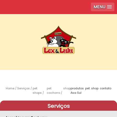
MENU
Home
Serviços
pet
pet shop
produtos pet shop contato
shops
cachorro
Asa Sul
Serviços