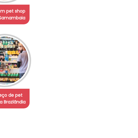
em pet shop
 Samambaia
eço de pet
ja Brazlândia