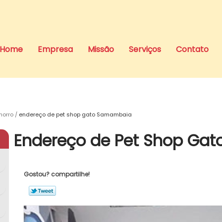
Home
Empresa
Missão
Serviços
Contato
horro
endereço de pet shop gato Samambaia
Endereço de Pet Shop Ga
Gostou? compartilhe!