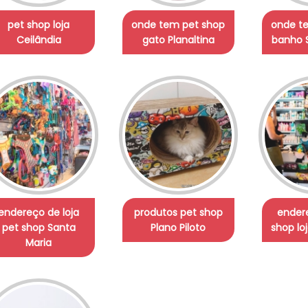
pet shop loja
onde tem pet shop
onde t
Ceilândia
gato Planaltina
banho
endereço de loja
produtos pet shop
ender
pet shop Santa
Plano Piloto
shop lo
Maria