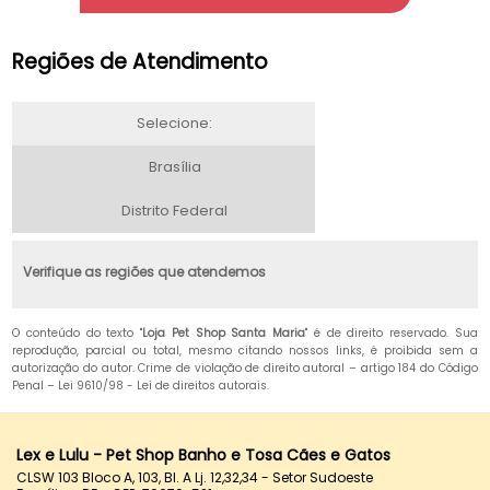
Regiões de Atendimento
Selecione:
Brasília
Distrito Federal
Verifique as regiões que atendemos
O conteúdo do texto "
Loja Pet Shop Santa Maria
" é de direito reservado. Sua
reprodução, parcial ou total, mesmo citando nossos links, é proibida sem a
autorização do autor. Crime de violação de direito autoral – artigo 184 do Código
Penal –
Lei 9610/98 - Lei de direitos autorais
.
Lex e Lulu - Pet Shop Banho e Tosa Cães e Gatos
CLSW 103 Bloco A, 103, Bl. A Lj. 12,32,34 - Setor Sudoeste