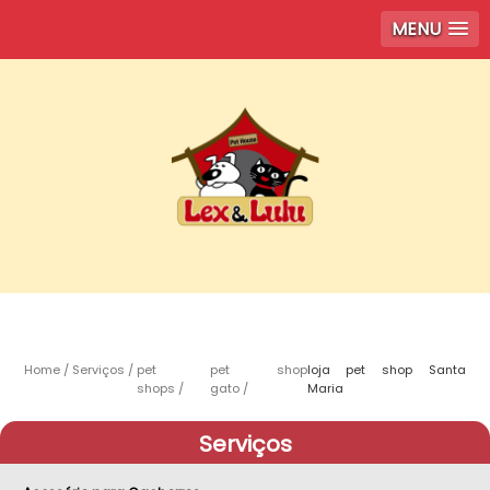
MENU
Home
Serviços
pet
pet shop
loja pet shop Santa
shops
gato
Maria
Serviços