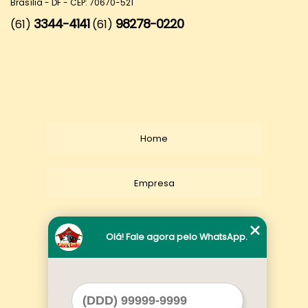
Brasília - DF - CEP: 70670-521
3344-4141
98278-0220
(61)
(61)
Home
Empresa
Missão
Olá! Fale agora pelo WhatsApp.
Serviços