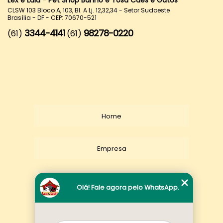
Lex e Lulu - Pet Shop Banho e Tosa Cães e Gatos
CLSW 103 Bloco A, 103, Bl. A Lj. 12,32,34 - Setor Sudoeste
Brasília - DF - CEP: 70670-521
3344-4141
98278-0220
(61)
(61)
Home
Empresa
Missão
Olá! Fale agora pelo WhatsApp.
Serviços