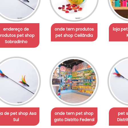
endereço de
onde tem produtos
loja pe
rodutos pet shop
pet shop Ceilândia
Sobradinho
ja de pet shop Asa
onde tem pet shop
pet 
Sul
gato Distrito Federal
Distr