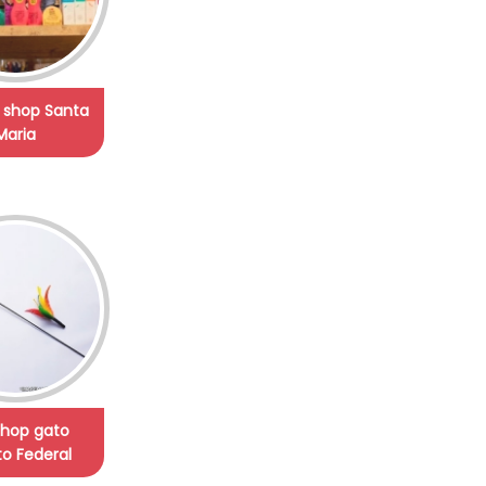
t shop Santa
Maria
shop gato
ito Federal