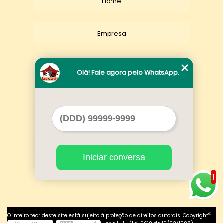
Home
Empresa
Missão
Olá! Fale agora pelo WhatsApp.
Serviços
Contato
Iniciar conversa
Mapa do site
1
©
O inteiro teor deste site está sujeito à proteção de direitos autorais. Copyright