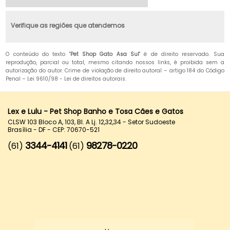
Verifique as regiões que atendemos
O conteúdo do texto "
Pet Shop Gato Asa Sul
" é de direito reservado. Sua
reprodução, parcial ou total, mesmo citando nossos links, é proibida sem a
autorização do autor. Crime de violação de direito autoral – artigo 184 do Código
Penal –
Lei 9610/98 - Lei de direitos autorais
.
Lex e Lulu - Pet Shop Banho e Tosa Cães e Gatos
CLSW 103 Bloco A, 103, Bl. A Lj. 12,32,34 - Setor Sudoeste
Brasília - DF - CEP: 70670-521
3344-4141
98278-0220
(61)
(61)