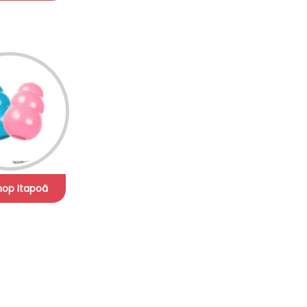
hop Itapoã