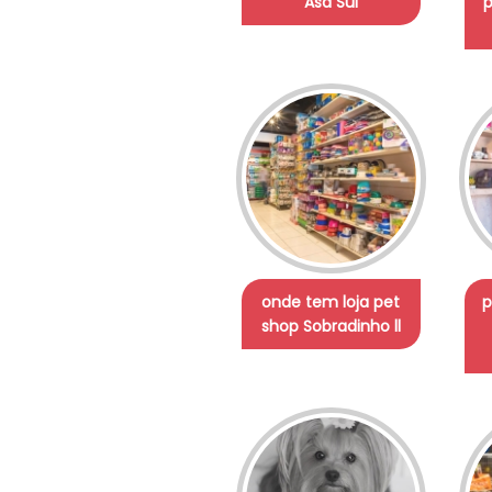
Asa Sul
p
onde tem loja pet
p
shop Sobradinho ll