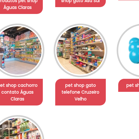
rodutos pet shop
shop gato Asa Sul
Águas Claras
et shop cachorro
pet shop gato
pet s
contato Águas
telefone Cruzeiro
Claras
Velho