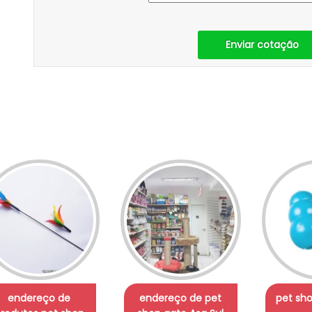
Enviar cotação
endereço de
endereço de pet
pet sho