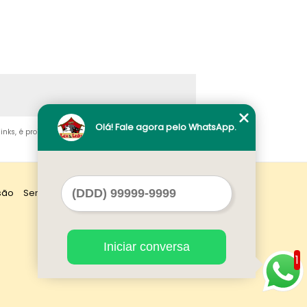
Olá! Fale agora pelo WhatsApp.
links, é proibida sem a autorização do autor. Crime de
são
Serviços
Contato
Mapa do site
Iniciar conversa
1