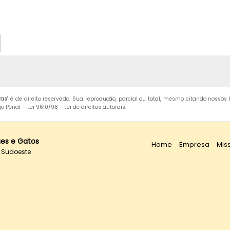
ras
" é de direito reservado. Sua reprodução, parcial ou total, mesmo citando nossos 
igo Penal –
Lei 9610/98 - Lei de direitos autorais
.
ães e Gatos
Home
Empresa
Mis
or Sudoeste