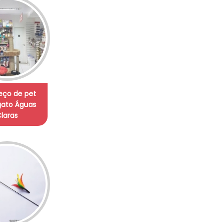
eço de pet
gato Águas
laras