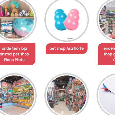
onde tem loja
pet shop Asa Norte
ender
animal pet shop
shop 
Plano Piloto
C