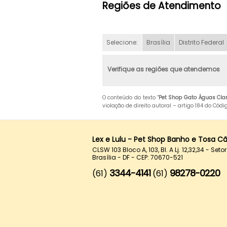
Regiões de Atendimento
Selecione:
Brasília
Distrito Federal
Verifique as regiões que atendemos
O conteúdo do texto "
Pet Shop Gato Águas Cla
violação de direito autoral – artigo 184 do Cód
Lex e Lulu - Pet Shop Banho e Tosa C
CLSW 103 Bloco A, 103, Bl. A Lj. 12,32,34 - Set
Brasília - DF - CEP: 70670-521
3344-4141
98278-0220
(61)
(61)