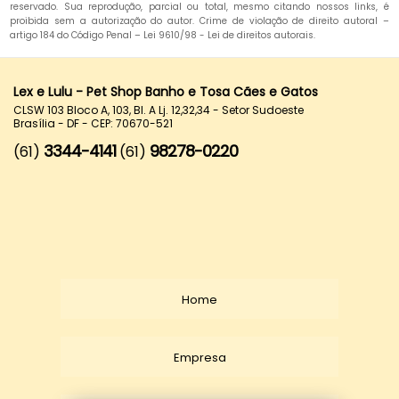
reservado. Sua reprodução, parcial ou total, mesmo citando nossos links, é
proibida sem a autorização do autor. Crime de violação de direito autoral –
artigo 184 do Código Penal –
Lei 9610/98 - Lei de direitos autorais
.
Lex e Lulu - Pet Shop Banho e Tosa Cães e Gatos
CLSW 103 Bloco A, 103, Bl. A Lj. 12,32,34 - Setor Sudoeste
Brasília - DF - CEP: 70670-521
3344-4141
98278-0220
(61)
(61)
Home
Empresa