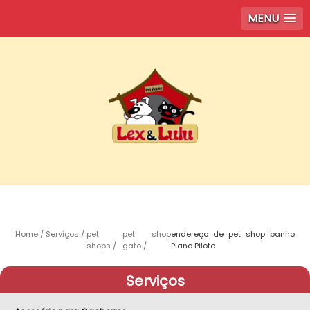
MENU
Home
Serviços
pet
pet shop
endereço de pet shop banho
shops
gato
Plano Piloto
Serviços