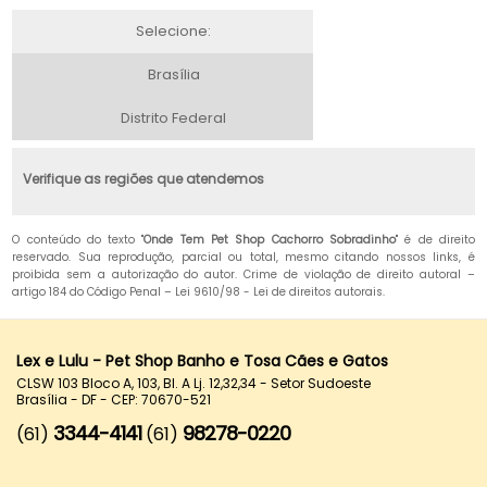
Selecione:
Brasília
Distrito Federal
Verifique as regiões que atendemos
O conteúdo do texto "
Onde Tem Pet Shop Cachorro Sobradinho
" é de direito
reservado. Sua reprodução, parcial ou total, mesmo citando nossos links, é
proibida sem a autorização do autor. Crime de violação de direito autoral –
artigo 184 do Código Penal –
Lei 9610/98 - Lei de direitos autorais
.
Lex e Lulu - Pet Shop Banho e Tosa Cães e Gatos
CLSW 103 Bloco A, 103, Bl. A Lj. 12,32,34 - Setor Sudoeste
Brasília - DF - CEP: 70670-521
3344-4141
98278-0220
(61)
(61)