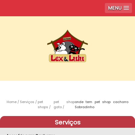
MENU
Home
Serviços
pet
pet shop
onde tem pet shop cachorro
shops
gato
Sobradinho
Serviços